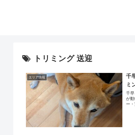
トリミング 送迎
千
エリア情報
ミ
千早
が動
ー・