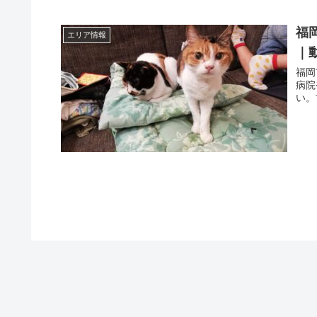
福
エリア情報
｜
福岡
病院
い。