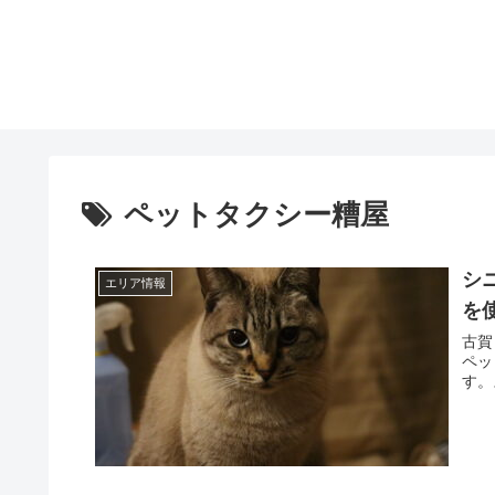
ペットタクシー糟屋
シ
エリア情報
を
古賀
ペッ
す。