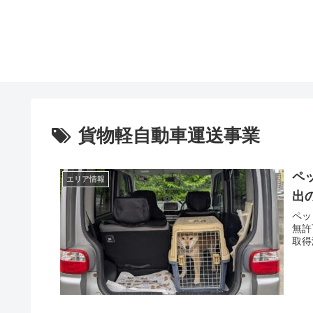
貨物軽自動車運送事業
ペ
エリア情報
出
ペッ
無許
取得