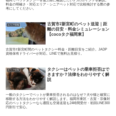
福岡でペットタクシーを選ぶ際に確認したい3つのポイントを解説。
料金の明確さ・対応エリア・シニアペット対応で比較検討する際の参
考にしてください。
古賀市⇄新宮町のペット送迎｜距
エリア情報
離の目安・料金シミュレーション
【cocoタク福岡東】
古賀市⇄新宮町間のペットタクシー料金・距離目安をご紹介。JADP
資格保有ドライバーが対応。LINEで無料お見積り。
タクシーはペットの乗車拒否はで
エリア情報
きますか？法律をわかりやすく解
説
一般のタクシーでペットが乗車拒否されるのはなぜ？犬や猫と確実に
移動する方法をわかりやすく解説します。福岡市東区・古賀・宗像対
応のペットタクシーなら通院も空港送迎も24時間受付・初回LINE300
円割引で安心。