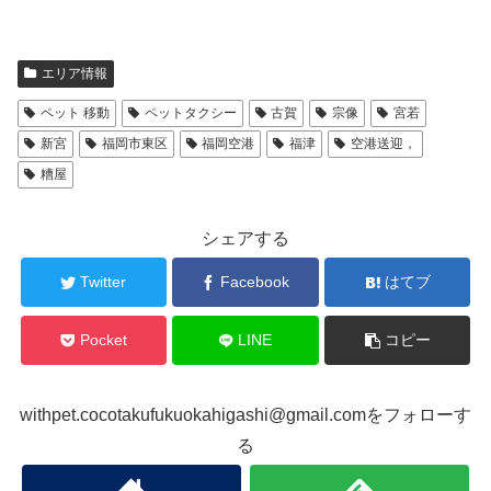
エリア情報
ペット 移動
ペットタクシー
古賀
宗像
宮若
新宮
福岡市東区
福岡空港
福津
空港送迎，
糟屋
シェアする
Twitter
Facebook
はてブ
Pocket
LINE
コピー
withpet.cocotakufukuokahigashi@gmail.comをフォローす
る