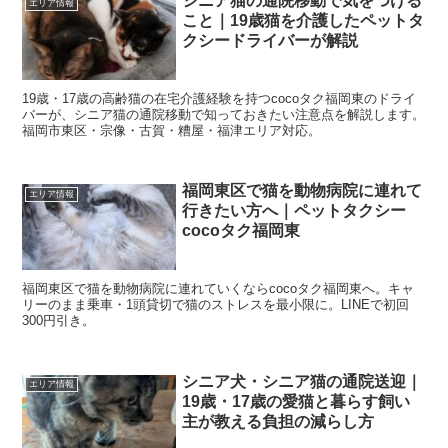
シニア猫の通院移動で気をつける
エリア情報
こと｜19歳猫を介護したペットタ
クシードライバーが解説
19歳・17歳の高齢猫の在宅介護経験を持つcocoタク福岡東のドライ
バーが、シニア猫の通院移動で知っておきたい注意点を解説します。
福岡市東区・宗像・古賀・糟屋・福津エリア対応。
福岡東区で猫を動物病院に連れて
エリア情報
行きたい方へ｜ペットタクシー
cocoタク福岡東
福岡東区で猫を動物病院に連れていくならcocoタク福岡東へ。キャ
リーのまま乗車・1頭貸切で猫のストレスを最小限に。LINEで初回
300円引き。
シニア犬・シニア猫の通院送迎｜
エリア情報
19歳・17歳の愛猫と暮らす飼い
主が教える負担の減らし方