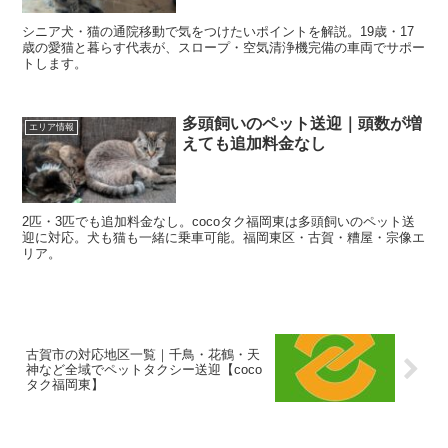
シニア犬・猫の通院移動で気をつけたいポイントを解説。19歳・17
歳の愛猫と暮らす代表が、スロープ・空気清浄機完備の車両でサポー
トします。
多頭飼いのペット送迎｜頭数が増
エリア情報
えても追加料金なし
2匹・3匹でも追加料金なし。cocoタク福岡東は多頭飼いのペット送
迎に対応。犬も猫も一緒に乗車可能。福岡東区・古賀・糟屋・宗像エ
リア。
古賀市の対応地区一覧｜千鳥・花鶴・天
神など全域でペットタクシー送迎【coco
タク福岡東】