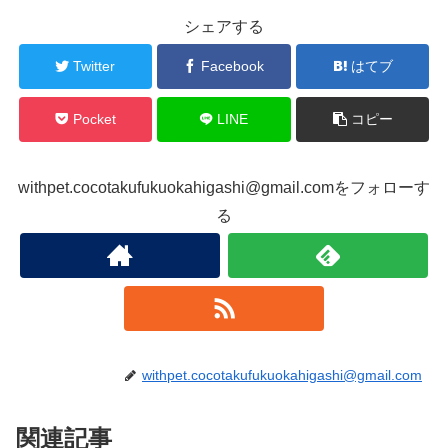
シェアする
Twitter
Facebook
はてブ
Pocket
LINE
コピー
withpet.cocotakufukuokahigashi@gmail.comをフォローす
る
withpet.cocotakufukuokahigashi@gmail.com
関連記事