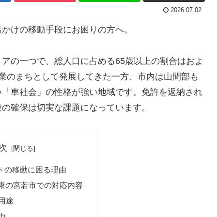
2026.07.02
出かけの移動手段にお困りの方へ。
アの一つで、総人口に占める65歳以上の割合はおよ
工業のまちとして発展してきた一方、市内は山間部も
い「車社会」の性格が強い地域です。免許を返納され
段の確保は切実な課題になっています。
次
トの移動に困る理由
岡東の宮若市での対応内容
用途
由