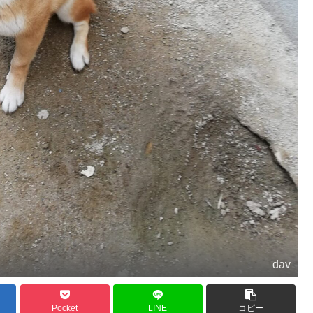
dav
Pocket
LINE
コピー