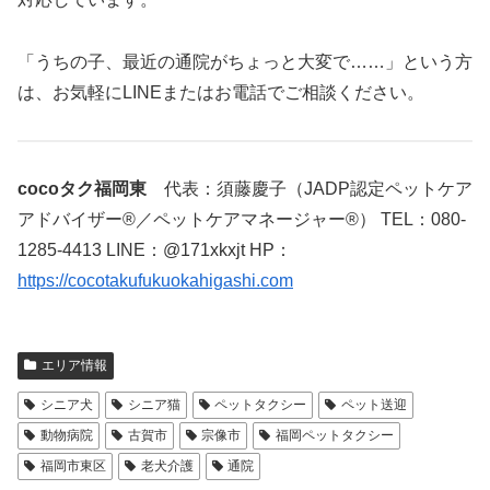
「うちの子、最近の通院がちょっと大変で……」という方
は、お気軽にLINEまたはお電話でご相談ください。
cocoタク福岡東
代表：須藤慶子（JADP認定ペットケア
アドバイザー®／ペットケアマネージャー®） TEL：080-
1285-4413 LINE：@171xkxjt HP：
https://cocotakufukuokahigashi.com
エリア情報
シニア犬
シニア猫
ペットタクシー
ペット送迎
動物病院
古賀市
宗像市
福岡ペットタクシー
福岡市東区
老犬介護
通院