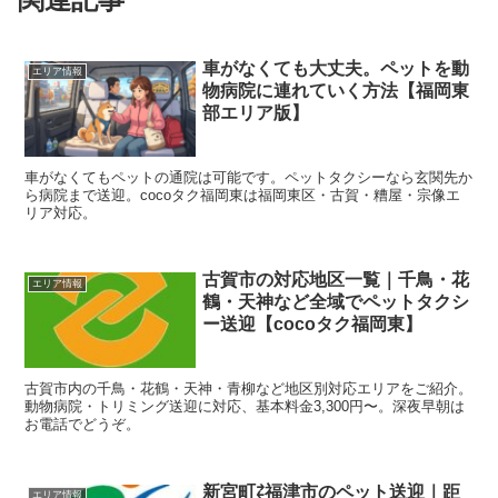
車がなくても大丈夫。ペットを動
エリア情報
物病院に連れていく方法【福岡東
部エリア版】
車がなくてもペットの通院は可能です。ペットタクシーなら玄関先か
ら病院まで送迎。cocoタク福岡東は福岡東区・古賀・糟屋・宗像エ
リア対応。
古賀市の対応地区一覧｜千鳥・花
エリア情報
鶴・天神など全域でペットタクシ
ー送迎【cocoタク福岡東】
古賀市内の千鳥・花鶴・天神・青柳など地区別対応エリアをご紹介。
動物病院・トリミング送迎に対応、基本料金3,300円〜。深夜早朝は
お電話でどうぞ。
新宮町⇄福津市のペット送迎｜距
エリア情報