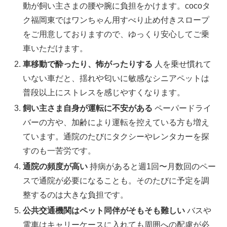
動が飼い主さまの腰や腕に負担をかけます。cocoタ
ク福岡東ではワンちゃん用すべり止め付きスロープ
をご用意しておりますので、ゆっくり安心してご乗
車いただけます。
車移動で酔ったり、怖がったりする
人を乗せ慣れて
いない車だと、揺れや匂いに敏感なシニアペットは
普段以上にストレスを感じやすくなります。
飼い主さま自身が運転に不安がある
ペーパードライ
バーの方や、加齢により運転を控えている方も増え
ています。通院のたびにタクシーやレンタカーを探
すのも一苦労です。
通院の頻度が高い
持病があると週1回〜月数回のペー
スで通院が必要になることも。そのたびに予定を調
整するのは大きな負担です。
公共交通機関はペット同伴がそもそも難しい
バスや
電車はキャリーケースに入れても周囲への配慮が必