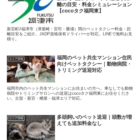
離の目安・料金シミュレーション
【cocoタク福岡東】
新宮町⇄福津市（津屋崎・宮司・勝浦）間のペットタクシー料金・距
離目安をご紹介。JADP資格保有ドライバーが対応。LINEで無料お見
積り。
福岡のペット共生マンション住民
エリア情報
向けペットタクシー｜動物病院・
トリミング送迎対応
福岡市内のペット共生マンションにお住まいの方へ。車なしでも動物
病院やトリミングサロンへの送迎はcocoタク福岡東にお任せくださ
い。古賀・新宮・糟屋・福津エリア対応。
多頭飼いのペット送迎｜頭数が増
エリア情報
えても追加料金なし