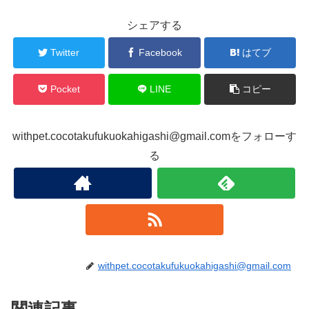
シェアする
Twitter
Facebook
はてブ
Pocket
LINE
コピー
withpet.cocotakufukuokahigashi@gmail.comをフォローす
る
withpet.cocotakufukuokahigashi@gmail.com
関連記事