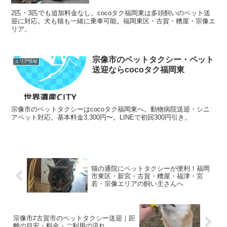
2匹・3匹でも追加料金なし。cocoタク福岡東は多頭飼いのペット送
迎に対応。犬も猫も一緒に乗車可能。福岡東区・古賀・糟屋・宗像エ
リア。
宗像市のペットタクシー・ペット
エリア情報
送迎ならcocoタク福岡東
宗像市のペットタクシーはcocoタク福岡東へ。動物病院送迎・シニ
アペット対応。基本料金3,300円〜。LINEで初回300円引き。
猫の通院にペットタクシーが便利！福岡
市東区・新宮・古賀・糟屋・福津・宮
若・宗像エリアの飼い主さんへ
宗像市⇄古賀市のペットタクシー送迎｜距
離の目安・料金・ご利用の流れ