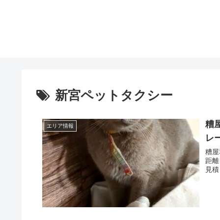
新宮ペットタクシー
糟
エリア情報
レ
糟屋
距離
見積