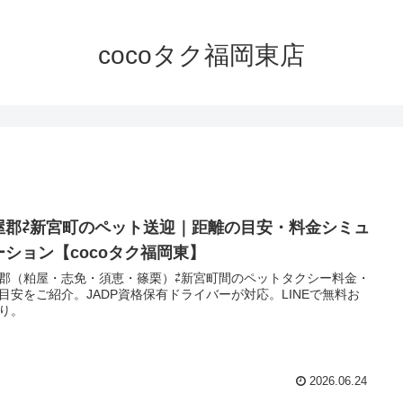
cocoタク福岡東店
屋郡⇄新宮町のペット送迎｜距離の目安・料金シミュ
ーション【cocoタク福岡東】
郡（粕屋・志免・須恵・篠栗）⇄新宮町間のペットタクシー料金・
目安をご紹介。JADP資格保有ドライバーが対応。LINEで無料お
り。
2026.06.24