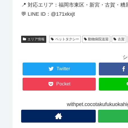
📍 対応エリア：福岡市東区・新宮・古賀・
💬 LINE ID：@171xkxjt
エリア情報
ペットタクシー
動物病院送迎
古賀
シ
Twitter
Pocket
withpet.cocotakufuku