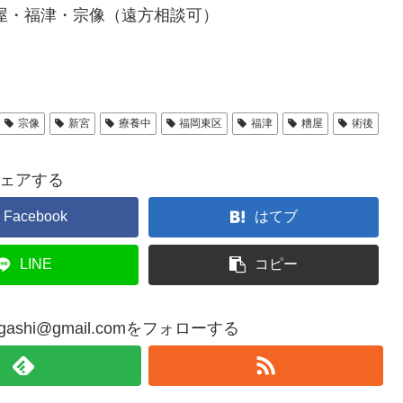
糟屋・福津・宗像（遠方相談可）
宗像
新宮
療養中
福岡東区
福津
糟屋
術後
ェアする
Facebook
はてブ
LINE
コピー
okahigashi@gmail.comをフォローする