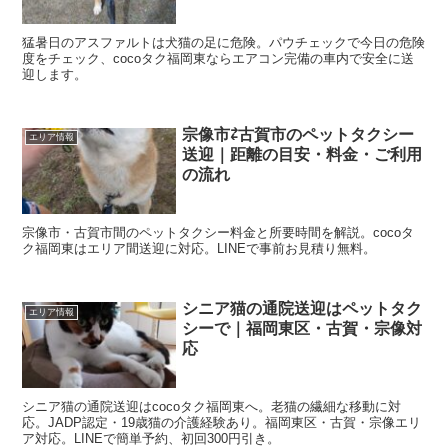
猛暑日のアスファルトは犬猫の足に危険。パウチェックで今日の危険
度をチェック、cocoタク福岡東ならエアコン完備の車内で安全に送
迎します。
宗像市⇄古賀市のペットタクシー
エリア情報
送迎｜距離の目安・料金・ご利用
の流れ
宗像市・古賀市間のペットタクシー料金と所要時間を解説。cocoタ
ク福岡東はエリア間送迎に対応。LINEで事前お見積り無料。
シニア猫の通院送迎はペットタク
エリア情報
シーで｜福岡東区・古賀・宗像対
応
シニア猫の通院送迎はcocoタク福岡東へ。老猫の繊細な移動に対
応。JADP認定・19歳猫の介護経験あり。福岡東区・古賀・宗像エリ
ア対応。LINEで簡単予約、初回300円引き。