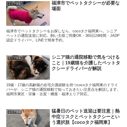
福津市でペットタクシーが必要な
エリア情報
場面
福津市でペットタクシーをお探しなら、cocoタク福岡東へ。シニア
ペットの通院送迎に対応。飼い主様ご同乗OK・365日24時間・JADP
認定ドライバー。LINEで簡単予約。
シニア猫の通院移動で気をつける
エリア情報
こと｜19歳猫を介護したペットタ
クシードライバーが解説
19歳・17歳の高齢猫の在宅介護経験を持つcocoタク福岡東のドライ
バーが、シニア猫の通院移動で知っておきたい注意点を解説します。
福岡市東区・宗像・古賀・糟屋・福津エリア対応。
猛暑日のペット送迎は要注意｜熱
エリア情報
中症リスクとペットタクシーとい
う選択肢【cocoタク福岡東】