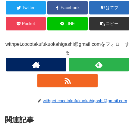
Twitter
Facebook
はてブ
Pocket
LINE
コピー
withpet.cocotakufukuokahigashi@gmail.comをフォローす
る
withpet.cocotakufukuokahigashi@gmail.com
関連記事