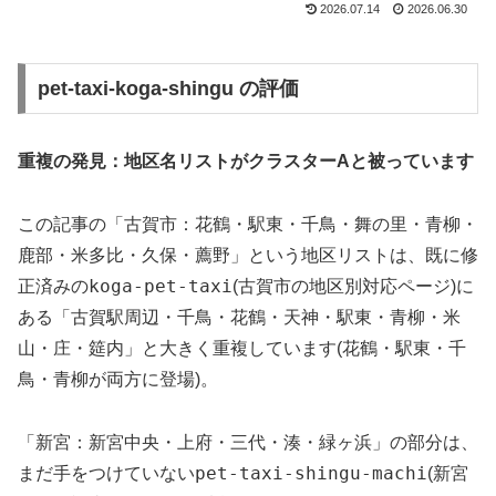
2026.07.14
2026.06.30
pet-taxi-koga-shingu の評価
重複の発見：地区名リストがクラスターAと被っています
この記事の「古賀市：花鶴・駅東・千鳥・舞の里・青柳・
鹿部・米多比・久保・薦野」という地区リストは、既に修
koga-pet-taxi
正済みの
(古賀市の地区別対応ページ)に
ある「古賀駅周辺・千鳥・花鶴・天神・駅東・青柳・米
山・庄・筵内」と大きく重複しています(花鶴・駅東・千
鳥・青柳が両方に登場)。
「新宮：新宮中央・上府・三代・湊・緑ヶ浜」の部分は、
pet-taxi-shingu-machi
まだ手をつけていない
(新宮