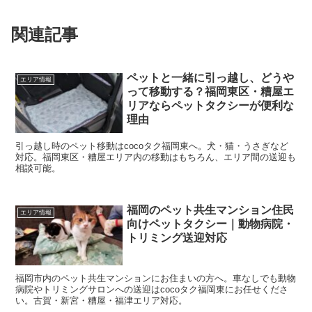
関連記事
ペットと一緒に引っ越し、どうや
エリア情報
って移動する？福岡東区・糟屋エ
リアならペットタクシーが便利な
理由
引っ越し時のペット移動はcocoタク福岡東へ。犬・猫・うさぎなど
対応。福岡東区・糟屋エリア内の移動はもちろん、エリア間の送迎も
相談可能。
福岡のペット共生マンション住民
エリア情報
向けペットタクシー｜動物病院・
トリミング送迎対応
福岡市内のペット共生マンションにお住まいの方へ。車なしでも動物
病院やトリミングサロンへの送迎はcocoタク福岡東にお任せくださ
い。古賀・新宮・糟屋・福津エリア対応。