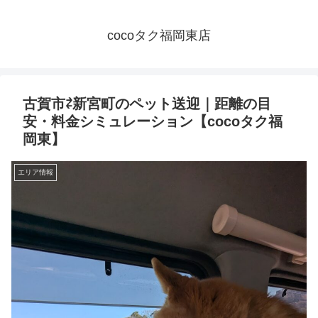
cocoタク福岡東店
古賀市⇄新宮町のペット送迎｜距離の目
安・料金シミュレーション【cocoタク福
岡東】
エリア情報