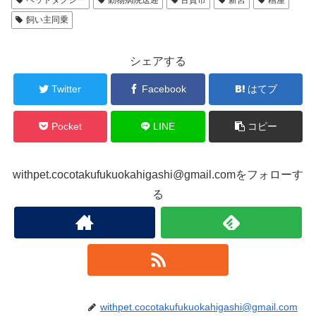
飼い主同乗
シェアする
Twitter
Facebook
はてブ
Pocket
LINE
コピー
withpet.cocotakufukuokahigashi@gmail.comをフォローす
る
withpet.cocotakufukuokahigashi@gmail.com