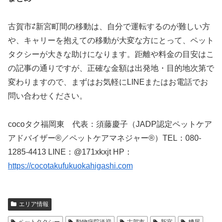
古賀市⇄新宮町間の移動は、自分で運転するのが難しい方
や、キャリーを抱えての移動が大変な方にとって、ペット
タクシーが大きな助けになります。距離や料金の目安はこ
の記事の通りですが、正確な金額は出発地・目的地次第で
変わりますので、まずはお気軽にLINEまたはお電話でお
問い合わせください。
cocoタク福岡東 代表：須藤慶子（JADP認定ペットケア
アドバイザー®／ペットケアマネジャー®）TEL：080-
1285-4413 LINE：@171xkxjt HP：
https://cocotakufukuokahigashi.com
エリア情報
ペットタクシー
動物病院送迎
古賀市
新宮
糟屋