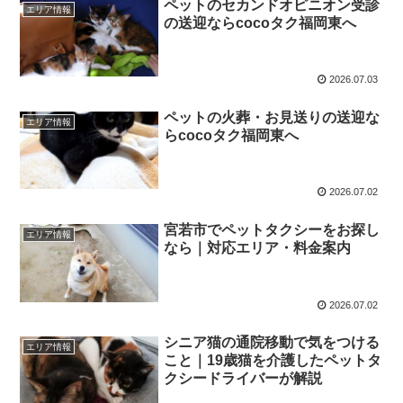
ペットのセカンドオピニオン受診
エリア情報
の送迎ならcocoタク福岡東へ
2026.07.03
ペットの火葬・お見送りの送迎な
エリア情報
らcocoタク福岡東へ
2026.07.02
宮若市でペットタクシーをお探し
エリア情報
なら｜対応エリア・料金案内
2026.07.02
シニア猫の通院移動で気をつける
エリア情報
こと｜19歳猫を介護したペットタ
クシードライバーが解説