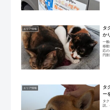
タ
エリア情報
か
一般
移動
応の
円割
タ
エリア情報
ー
タク
説。