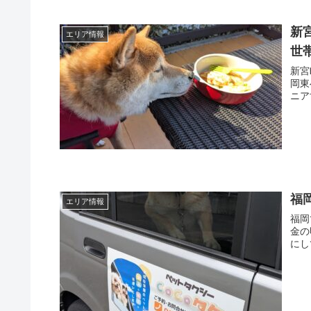
新
エリア情報
世
新宮
岡東
ニア
福
エリア情報
福岡
金の
にし