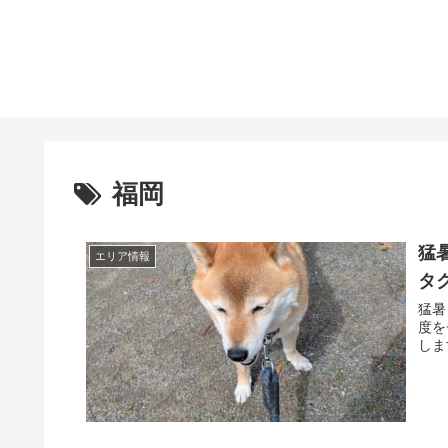
福岡
猛
エリア情報
タ
猛暑
度を
しま