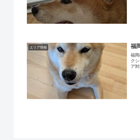
福
エリア情報
福岡
クシ
ア対