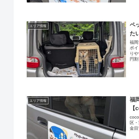
ペ
エリア情報
た
福岡
ポイ
りや
円割
福
エリア情報
【
co
区・
金目